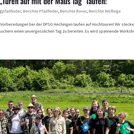
„Türen auf mit der Maus Tag“ laufen!
ngpfadfinder
,
Berichte Pfadfinder
,
Berichte Rover
,
Berichte Wöflinge
ie Vorbereitungen bei der DPSG Hechingen laufen auf Hochtouren! Wir steck
suchern einen unvergesslichen Tag zu bereiten. Es wird spannende Works