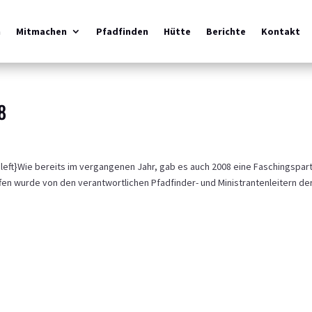
m
Mitmachen
Pfadfinden
Hütte
Berichte
Kontakt
8
ft}Wie bereits im vergangenen Jahr, gab es auch 2008 eine Faschingspart
ffen wurde von den verantwortlichen Pfadfinder- und Ministrantenleitern de