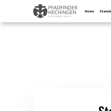
Home
Stam
St