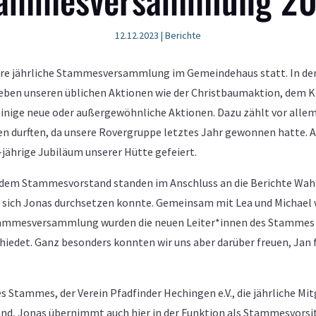
12.12.2023
|
Berichte
sere jährliche Stammesversammlung im Gemeindehaus statt. In den
Neben unseren üblichen Aktionen wie der Christbaumaktion, dem
nige neue oder außergewöhnliche Aktionen. Dazu zählt vor allem 
ten durften, da unsere Rovergruppe letztes Jahr gewonnen hatte
jährige Jubiläum unserer Hütte gefeiert.
 dem Stammesvorstand standen im Anschluss an die Berichte Wahl
 sich Jonas durchsetzen konnte. Gemeinsam mit Lea und Michael 
tammesversammlung wurden die neuen Leiter*innen des Stammes of
iedet. Ganz besonders konnten wir uns aber darüber freuen, Jan für
s Stammes, der Verein Pfadfinder Hechingen e.V., die jährliche 
and, Jonas übernimmt auch hier in der Funktion als Stammesvorsit