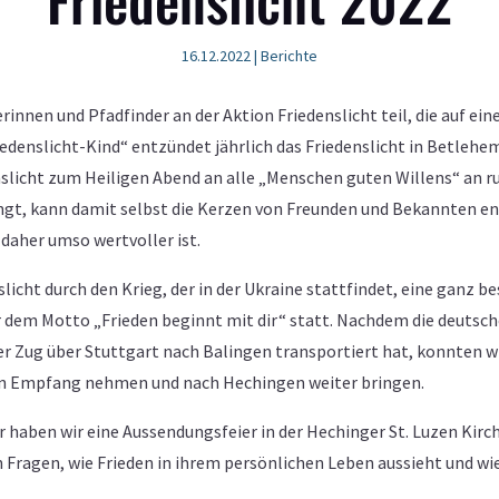
16.12.2022
|
Berichte
nnen und Pfadfinder an der Aktion Friedenslicht teil, die auf eine
edenslicht-Kind“ entzündet jährlich das Friedenslicht in Betlehem
nslicht zum Heiligen Abend an alle „Menschen guten Willens“ an r
gt, kann damit selbst die Kerzen von Freunden und Bekannten en
d daher umso wertvoller ist.
icht durch den Krieg, der in der Ukraine stattfindet, eine ganz 
er dem Motto „Frieden beginnt mit dir“ statt. Nachdem die deutsc
er Zug über Stuttgart nach Balingen transportiert hat, konnten 
 in Empfang nehmen und nach Hechingen weiter bringen.
haben wir eine Aussendungsfeier in der Hechinger St. Luzen Kirch
Fragen, wie Frieden in ihrem persönlichen Leben aussieht und wie 