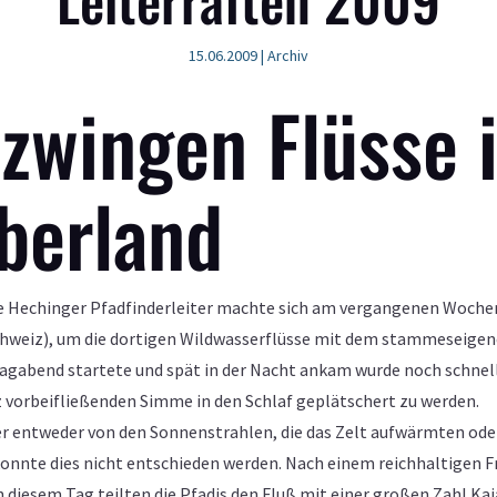
15.06.2009
|
Archiv
ezwingen Flüsse 
berland
ppe Hechinger Pfadfinderleiter machte sich am vergangenen Woch
chweiz), um die dortigen Wildwasserflüsse mit dem stammeseigen
agabend startete und spät in der Nacht ankam wurde noch schnel
z vorbeifließenden Simme in den Schlaf geplätschert zu werden.
r entweder von den Sonnenstrahlen, die das Zelt aufwärmten oder 
onnte dies nicht entschieden werden. Nach einem reichhaltigen Fr
 diesem Tag teilten die Pfadis den Fluß mit einer großen Zahl Kaj