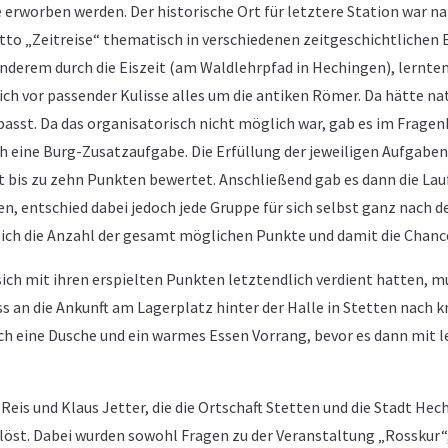
 erworben werden. Der historische Ort für letztere Station war na
to „Zeitreise“ thematisch in verschiedenen zeitgeschichtlichen E
derem durch die Eiszeit (am Waldlehrpfad in Hechingen), lernten
ich vor passender Kulisse alles um die antiken Römer. Da hätte nat
asst. Da das organisatorisch nicht möglich war, gab es im Fragenh
 eine Burg-Zusatzaufgabe. Die Erfüllung der jeweiligen Aufgaben
bis zu zehn Punkten bewertet. Anschließend gab es dann die Lau
en, entschied dabei jedoch jede Gruppe für sich selbst ganz nach d
lich die Anzahl der gesamt möglichen Punkte und damit die Chance
 sich mit ihren erspielten Punkten letztendlich verdient hatten,
ss an die Ankunft am Lagerplatz hinter der Halle in Stetten nach
h eine Dusche und ein warmes Essen Vorrang, bevor es dann mit le
is und Klaus Jetter, die die Ortschaft Stetten und die Stadt Hec
öst. Dabei wurden sowohl Fragen zu der Veranstaltung „Rosskur“