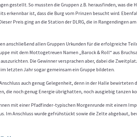
ingen gestellt. So mussten die Gruppen z.B. herausfinden, was di
its erkennbar ist, dass die Burg vom Prinzen besucht wird. Ebenfa
Dieser Preis ging an die Station der DLRG, die in Rangendingen a
n anschließend allen Gruppen Urkunden für die erfolgreiche Teil
Gruppe mit dem Mottogetreuen Namen „Barock & Roll“ aus Bruchsa
 auszurichten. Die Gewinner versprachen aber, dabei die Zweitplat
im letzten Jahr sogar gemeinsam ein Gruppe bildeten.
m Anschluss auch genug Gelegenheit, denn in der Halle bewirtete
igen, die noch genug Energie übrighatten, noch ausgiebig tanzen k
innen mit einer Pfadfinder-typischen Morgenrunde mit einem Imp
 Im Anschluss wurde gefrühstückt sowie die Zelte abgebaut, bev