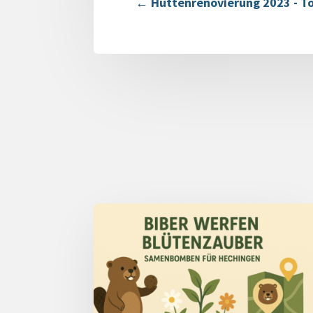
←
Hüttenrenovierung 2023 - To