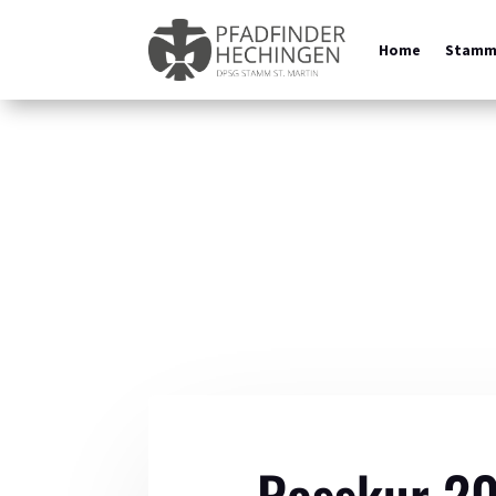
Home
Stam
Rosskur 20