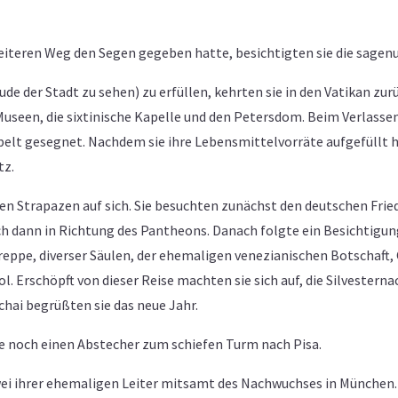
weiteren Weg den Segen gegeben hatte, besichtigten sie die sag
de der Stadt zu sehen) zu erfüllen, kehrten sie in den Vatikan zurü
 Museen, die sixtinische Kapelle und den Petersdom. Beim Verlassen
pelt gesegnet. Nachdem sie ihre Lebensmittelvorräte aufgefüllt 
tz.
n Strapazen auf sich. Sie besuchten zunächst den deutschen Fried
ch dann in Richtung des Pantheons. Danach folgte ein Besichtigu
Treppe, diverser Säulen, der ehemaligen venezianischen Botschaft
 Erschöpft von dieser Reise machten sie sich auf, die Silvestern
chai begrüßten sie das neue Jahr.
 noch einen Abstecher zum schiefen Turm nach Pisa.
wei ihrer ehemaligen Leiter mitsamt des Nachwuchses in München.